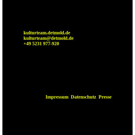
Detmolder Sommerbühne
KulturTeam der Stadt Detmold
kulturteam.detmold.de
kulturteam@detmold.de
+49 5231 977-920
Impressum
Datenschutz
Presse