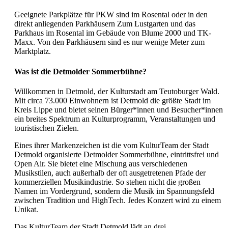
Geeignete Parkplätze für PKW sind im Rosental oder in den
direkt anliegenden Parkhäusern Zum Lustgarten und das
Parkhaus im Rosental im Gebäude von Blume 2000 und TK-
Maxx. Von den Parkhäusern sind es nur wenige Meter zum
Marktplatz.
Was ist die Detmolder Sommerbühne?
Willkommen in Detmold, der Kulturstadt am Teutoburger Wald.
Mit circa 73.000 Einwohnern ist Detmold die größte Stadt im
Kreis Lippe und bietet seinen Bürger*innen und Besucher*innen
ein breites Spektrum an Kulturprogramm, Veranstaltungen und
touristischen Zielen.
Eines ihrer Markenzeichen ist die vom KulturTeam der Stadt
Detmold organisierte Detmolder Sommerbühne, eintrittsfrei und
Open Air. Sie bietet eine Mischung aus verschiedenen
Musikstilen, auch außerhalb der oft ausgetretenen Pfade der
kommerziellen Musikindustrie. So stehen nicht die großen
Namen im Vordergrund, sondern die Musik im Spannungsfeld
zwischen Tradition und HighTech. Jedes Konzert wird zu einem
Unikat.
Das KulturTeam der Stadt Detmold lädt an drei