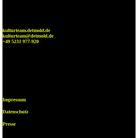
Detmolder Sommerbühne
KulturTeam der Stadt Detmold
kulturteam.detmold.de
kulturteam@detmold.de
+49 5231 977-920
Impressum
Datenschutz
Presse