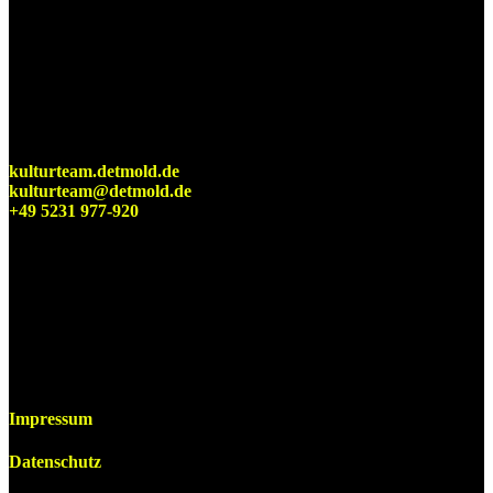
Detmolder Sommerbühne
KulturTeam der Stadt Detmold
kulturteam.detmold.de
kulturteam@detmold.de
+49 5231 977-920
Impressum
Datenschutz