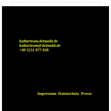
Detmolder Sommerbühne
KulturTeam der Stadt Detmold
kulturteam.detmold.de
kulturteam@detmold.de
+49 5231 977-920
Impressum
Datenschutz
Presse